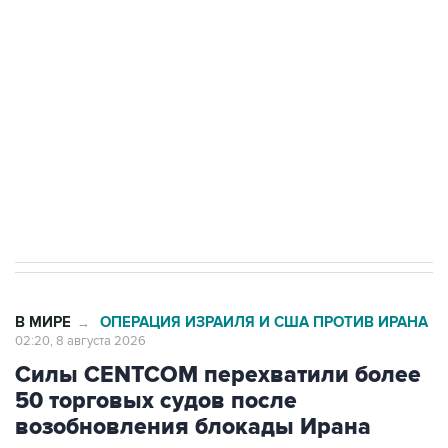
Беспилотные технологии и ИИ на службе у
электросетевых объектов и агрокомплексов
Социальная реклама, АНО «Национальные приоритеты».
ИНН 7725383515 Erid: F7NfYUJCUneVdwcydK6A
Кабмин РФ разрешил до 1 июля 2027 года
импорт, выпуск и обращение бензина Евро 2,
Евро 3, Евро 4
В МИРЕ
ОПЕРАЦИЯ ИЗРАИЛЯ И США ПРОТИВ ИРАНА
→
02:20, 8 августа 2026
Силы CENTCOM перехватили более
50 торговых судов после
возобновления блокады Ирана