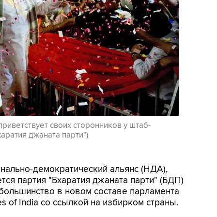
иветствует своих сторонников у штаб-
аратия джаната парти")
онально-демократический альянс (НДА),
тся партия "Бхаратия джаната парти" (БДП)
большинство в новом составе парламента
s of India со ссылкой на избирком страны.