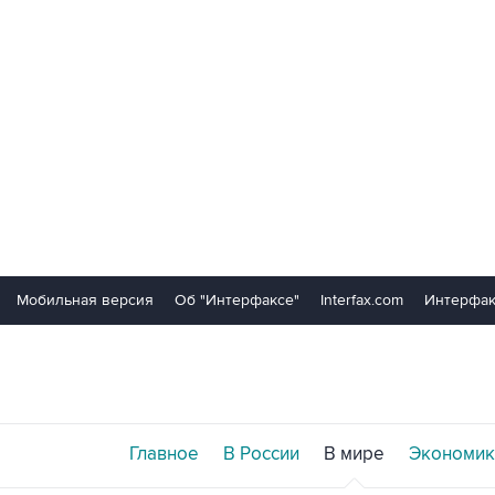
Мобильная версия
Об "Интерфаксе"
Interfax.com
Интерфак
Главное
В России
В мире
Экономик