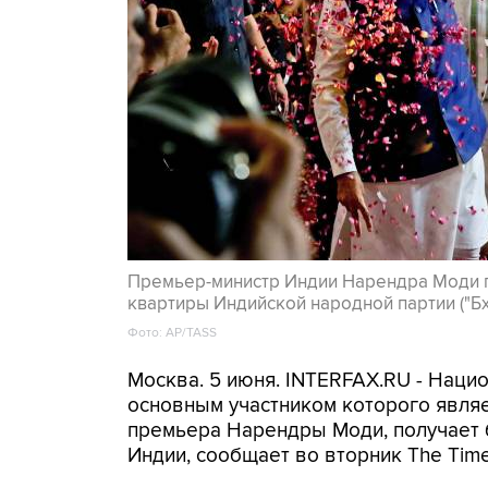
Премьер-министр Индии Нарендра Моди пр
квартиры Индийской народной партии ("Бх
Фото: AP/TASS
Москва. 5 июня. INTERFAX.RU - Наци
основным участником которого являе
премьера Нарендры Моди, получает 
Индии, сообщает во вторник The Time