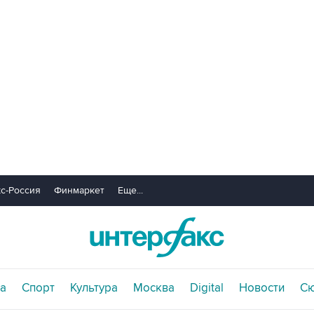
с-Россия
Финмаркет
Еще...
а
Спорт
Культура
Москва
Digital
Новости
С