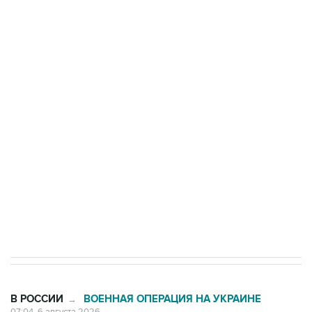
Три человека погибли, двое ранены при атаке
БПЛА на автомобиль в Удмуртии
Путин сообщил о решении сосредоточить в
одних руках все службы тыла Минобороны
Как российские медицинские технологии
выходят на мировые рынки
Социальная реклама, АНО «Национальные приоритеты».
ИНН 7725383515 Erid: F7NfYUJCUneVdTRF8PRs
Трамп заявил, что переговоры с Ираном
начнутся в понедельник
В РОССИИ
ВОЕННАЯ ОПЕРАЦИЯ НА УКРАИНЕ
→