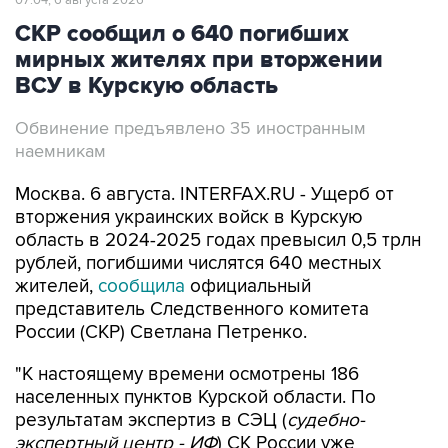
07:04, 6 августа 2026
СКР сообщил о 640 погибших
мирных жителях при вторжении
ВСУ в Курскую область
Обвинение предъявлено 35 иностранным
наемникам
Москва. 6 августа. INTERFAX.RU - Ущерб от
вторжения украинских войск в Курскую
область в 2024-2025 годах превысил 0,5 трлн
рублей, погибшими числятся 640 местных
жителей,
сообщила
официальный
представитель Следственного комитета
России (СКР) Светлана Петренко.
"К настоящему времени осмотрены 186
населенных пунктов Курской области. По
результатам экспертиз в СЭЦ (
судебно-
экспертный центр - ИФ
) СК России уже