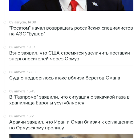
09 августа, 14:08
"Росатом" начал возвращать российских специалистов
на АЭС "Бушер"
08 августа, 18:57
Вэнс заявил, что США стремятся увеличить поставки
энергоносителей через Ормуз
08 августа, 17:03
Судно подверглось атаке вблизи берегов Омана
08 августа, 15:45
В "Газпроме" заявили, что ситуация с закачкой газа в
хранилища Европы усугубляется
08 августа, 15:21
Аракчи заявил, что Иран и Оман близки к соглашению
по Ормузскому проливу