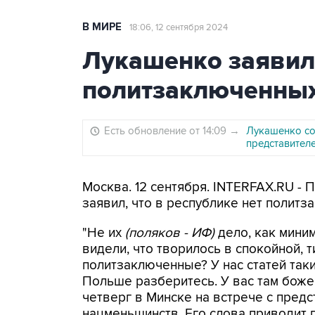
В МИРЕ
18:06, 12 сентября 2024
Лукашенко заявил,
политзаключенны
Есть обновление от 14:09
→
Лукашенко со
представител
Москва. 12 сентября. INTERFAX.RU -
заявил, что в республике нет политз
"Не их
(поляков - ИФ)
дело, как мини
видели, что творилось в спокойной, т
политзаключенные? У нас статей таки
Польше разберитесь. У вас там боже
четверг в Минске на встрече с пред
нацменьшинств. Его слова приводит 