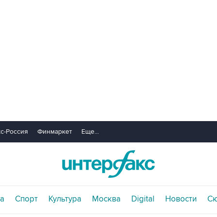
с-Россия
Финмаркет
Еще...
а
Спорт
Культура
Москва
Digital
Новости
С