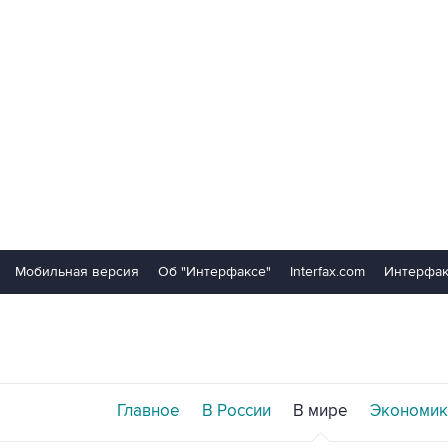
Мобильная версия
Об "Интерфаксе"
Interfax.com
Интерфак
Главное
В России
В мире
Экономик