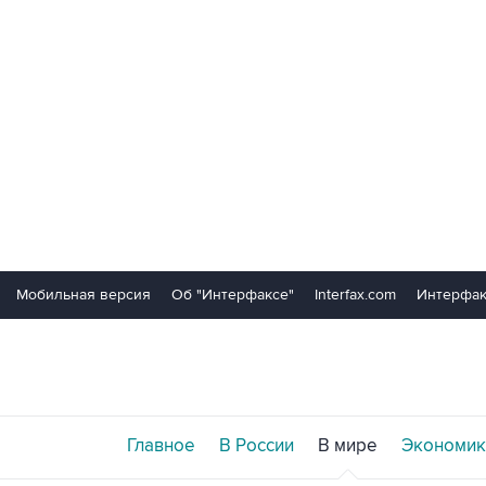
Мобильная версия
Об "Интерфаксе"
Interfax.com
Интерфак
Главное
В России
В мире
Экономик