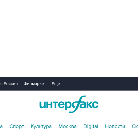
с-Россия
Финмаркет
Еще...
а
Спорт
Культура
Москва
Digital
Новости
С