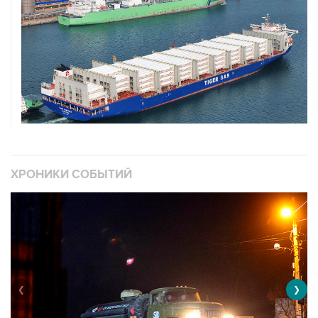
ХРОНИКИ СОБЫТИЙ
❮
❯