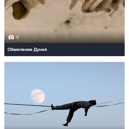
9
Обмеление Дуная