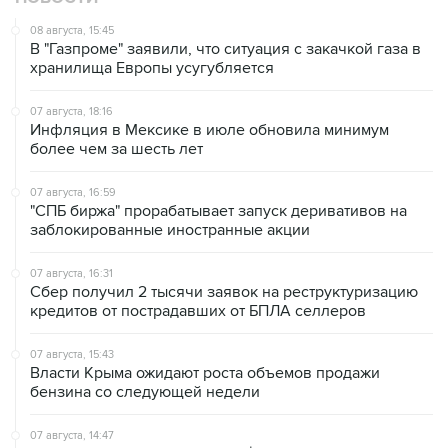
В "Газпроме" заявили, что ситуация с закачкой газа в
хранилища Европы усугубляется
07 августа, 18:16
Инфляция в Мексике в июле обновила минимум
более чем за шесть лет
07 августа, 16:59
"СПБ биржа" прорабатывает запуск деривативов на
заблокированные иностранные акции
07 августа, 16:31
Сбер получил 2 тысячи заявок на реструктуризацию
кредитов от пострадавших от БПЛА селлеров
07 августа, 15:43
Власти Крыма ожидают роста объемов продажи
бензина со следующей недели
07 августа, 14:47
Bank of America тратит более $250 млн в год на
лекарства для похудения для сотрудников