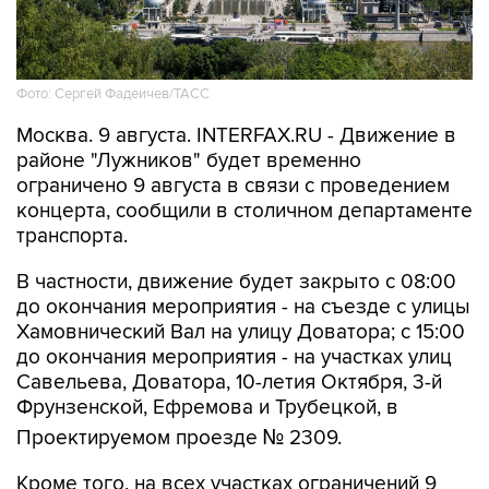
Фото: Сергей Фадеичев/ТАСС
Москва. 9 августа. INTERFAX.RU - Движение в
районе "Лужников" будет временно
ограничено 9 августа в связи с проведением
концерта, сообщили в столичном департаменте
транспорта.
В частности, движение будет закрыто с 08:00
до окончания мероприятия - на съезде с улицы
Хамовнический Вал на улицу Доватора; с 15:00
до окончания мероприятия - на участках улиц
Савельева, Доватора, 10-летия Октября, 3-й
Фрунзенской, Ефремова и Трубецкой, в
Проектируемом проезде № 2309.
Кроме того, на всех участках ограничений 9
августа с 00:01 до окончания мероприятия
будет запрещена парковка.