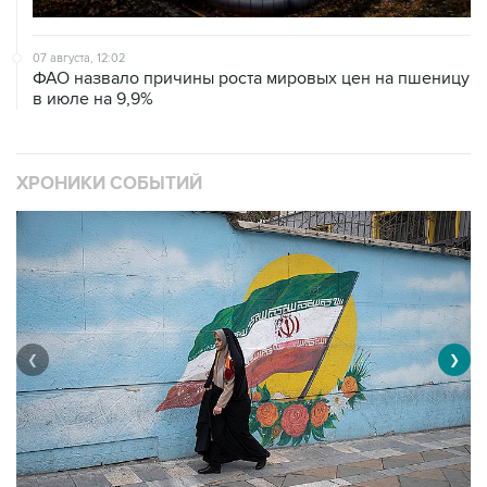
07 августа, 12:02
ФАО назвало причины роста мировых цен на пшеницу
в июле на 9,9%
ХРОНИКИ СОБЫТИЙ
❮
❯
В