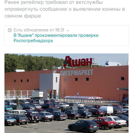
Ранее ритейлер требовал от ветслужбы
опровергнуть сообщение о выявлении конины в
свином фарше
Есть обновление от 18:31
→
В "Ашане" прокомментировали проверки
Роспотребнадзора