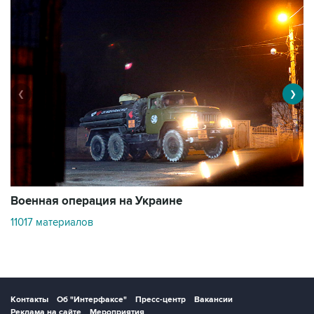
❮
❯
Военная операция на Украине
О
11017 материалов
3
Контакты
Об "Интерфаксе"
Пресс-центр
Вакансии
Реклама на сайте
Мероприятия