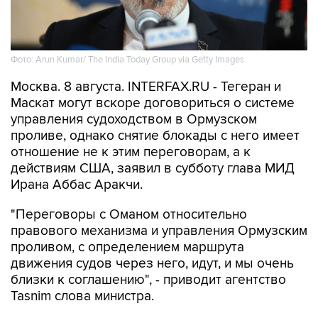
Фото: Arun Kumar/ The India Today Group via Getty Images
Москва. 8 августа. INTERFAX.RU - Тегеран и
Маскат могут вскоре договориться о системе
управления судоходством в Ормузском
проливе, однако снятие блокады с него имеет
отношение не к этим переговорам, а к
действиям США, заявил в субботу глава МИД
Ирана Аббас Аракчи.
"Переговоры с Оманом относительно
правового механизма и управления Ормузским
проливом, с определением маршрута
движения судов через него, идут, и мы очень
близки к соглашению", - приводит агентство
Tasnim слова министра.
"Но открытие Ормузского пролива зависит от
других условий, включая компенсацию за