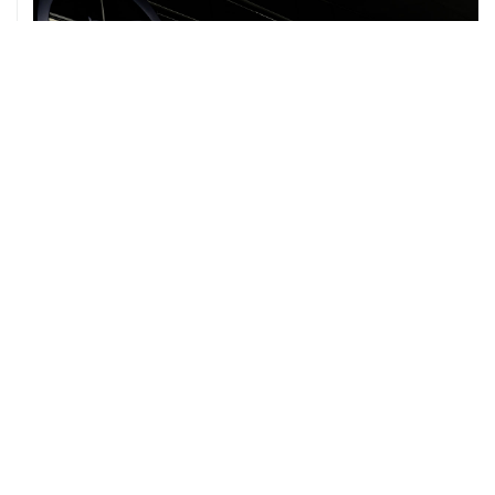
07 августа, 12:30
Janaf и MOL достигли соглашения о транзите по
Адриатическому нефтепроводу