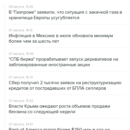
В "Газпроме" заявили, что ситуация с закачкой газа в
хранилища Европы усугубляется
07 августа, 18:16
Инфляция в Мексике в июле обновила минимум
более чем за шесть лет
07 августа, 16:59
"СПБ биржа" прорабатывает запуск деривативов на
заблокированные иностранные акции
07 августа, 16:31
Сбер получил 2 тысячи заявок на реструктуризацию
кредитов от пострадавших от БПЛА селлеров
07 августа, 15:43
Власти Крыма ожидают роста объемов продажи
бензина со следующей недели
07 августа, 14:47
Bank of America тратит более $250 млн в год на
лекарства для похудения для сотрудников