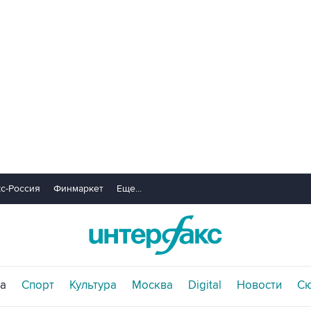
с-Россия
Финмаркет
Еще...
а
Спорт
Культура
Москва
Digital
Новости
С