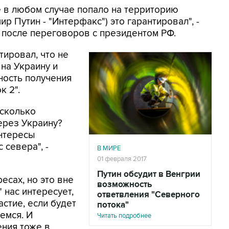
 в любом случае попало на территорию
р Путин - "Интерфакс") это гарантировал", -
 после переговоров с президентом РФ.
тировал, что не
 на Украину и
ность получения
к 2".
асколько
ерез Украину?
нтересы
 севера", -
В МИРЕ
01 февраля 2017
Путин обсудит в Венгрии
есах, но это вне
возможность
 нас интересует,
ответвления "Северного
стие, если будет
потока"
емся. И
Читать подробнее
ения тоже в