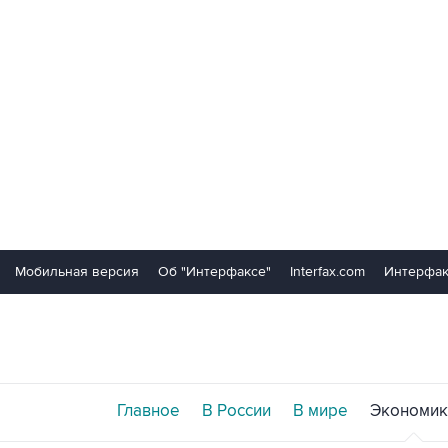
Мобильная версия
Об "Интерфаксе"
Interfax.com
Интерфак
Главное
В России
В мире
Экономик