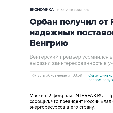
ЭКОНОМИКА
18:58, 2 февраля 2017
Орбан получил от 
надежных поставо
Венгрию
Венгерский премьер усомнился в 
выразил заинтересованность в уч
Есть обновление от 03:59
→
Схему финанс
первом полуг
Москва. 2 февраля. INTERFAX.RU - П
сообщил, что президент России Влад
энергоресурсов в его страну.