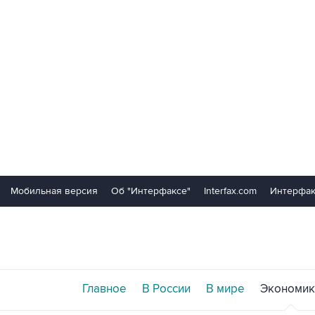
Мобильная версия
Об "Интерфаксе"
Interfax.com
Интерфак
Главное
В России
В мире
Экономик