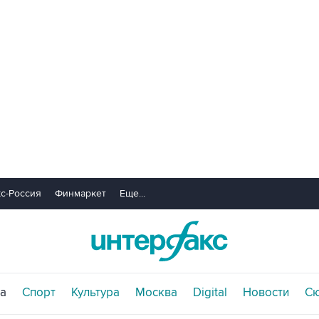
с-Россия
Финмаркет
Еще...
а
Спорт
Культура
Москва
Digital
Новости
С