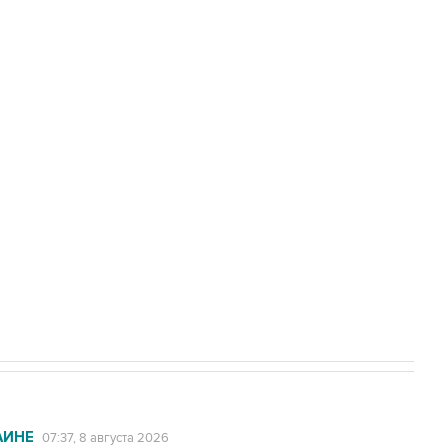
Приморье подростков, готовивших
а службе у электросетевых объектов и
НН 7725383515 Erid: F7NfYUJCUneVdwcydK6A
2027 года импорт, выпуск и обращение
АИНЕ
07:37, 8 августа 2026