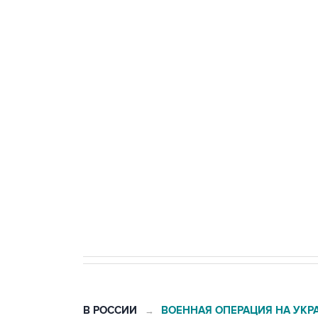
тыла Минобороны
ФСБ сообщила о задержании в 
теракт на объекте Росгвардии
Беспилотные технологии и ИИ н
агрокомплексов
Социальная реклама, АНО «Национальные приоритеты».
И
Кабмин РФ разрешил до 1 июля 
бензина Евро 2, Евро 3, Евро 4
В РОССИИ
ВОЕННАЯ ОПЕРАЦИЯ НА УКР
→