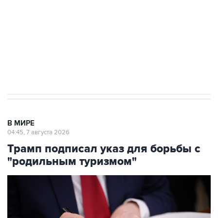
Как российские медицинские технологии
выходят на мировые рынки
Социальная реклама, АНО «Национальные приоритеты».
ИНН 7725383515 Erid: F7NfYUJCUneVdTRF8PRs
Аксенов сообщил о четвертом погибшем в
результате атаки ВСУ на Крым
В МИРЕ
04:45, 7 августа 2026
Трамп подписал указ для борьбы с
"родильным туризмом"