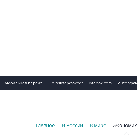
Мобильная версия
Об "Интерфаксе"
Interfax.com
Интерфак
Главное
В России
В мире
Экономик