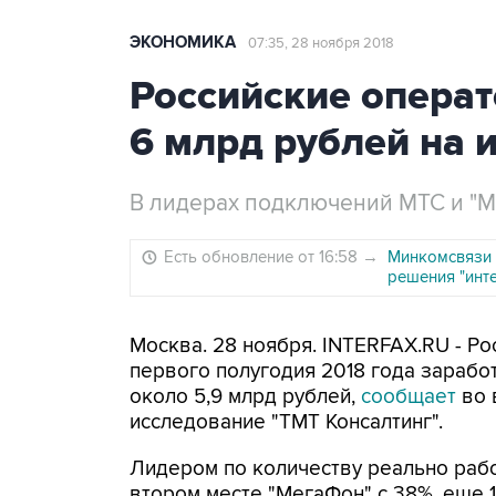
ЭКОНОМИКА
07:35, 28 ноября 2018
Российские операт
6 млрд рублей на 
В лидерах подключений МТС и "
Есть обновление от 16:58
→
Минкомсвязи 
решения "инт
Москва. 28 ноября. INTERFAX.RU - Р
первого полугодия 2018 года зарабо
около 5,9 млрд рублей,
сообщает
во 
исследование "ТМТ Консалтинг".
Лидером по количеству реально рабо
втором месте "МегаФон" с 38%, еще 1