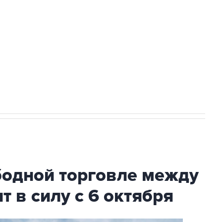
с Ираном начнутся в понедельник
ехнологии выходят на мировые рынки
НН 7725383515 Erid: F7NfYUJCUneVdTRF8PRs
А под Геленджиком выросло до шести
бодной торговле между
т в силу с 6 октября