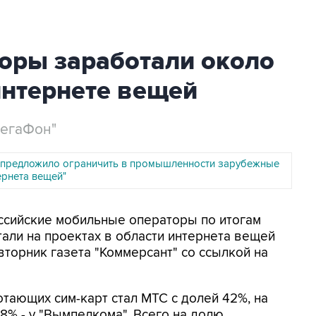
оры заработали около
интернете вещей
МегаФон"
предложило ограничить в промышленности зарубежные
ернета вещей"
оссийские мобильные операторы по итогам
тали на проектах в области интернета вещей
вторник газета "Коммерсант" со ссылкой на
тающих сим-карт стал МТС с долей 42%, на
8% - у "Вымпелкома". Всего на долю