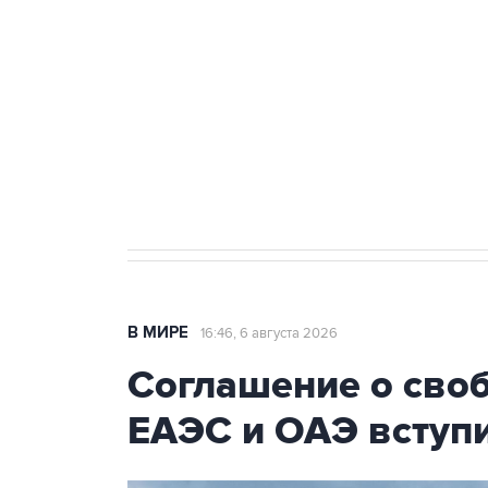
Трамп заявил, что переговоры 
Как российские медицинские т
Социальная реклама, АНО «Национальные приоритеты».
И
Число погибших при атаке БПЛ
В МИРЕ
16:46, 6 августа 2026
Соглашение о сво
ЕАЭС и ОАЭ вступи