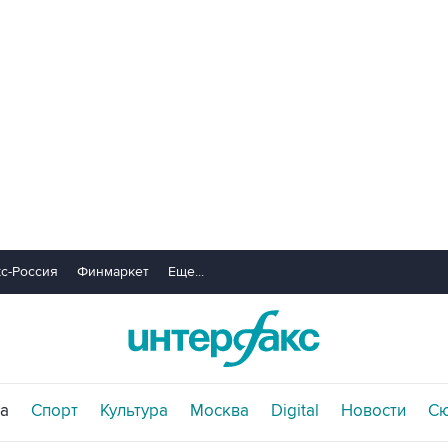
с-Россия
Финмаркет
Еще...
а
Спорт
Культура
Москва
Digital
Новости
С