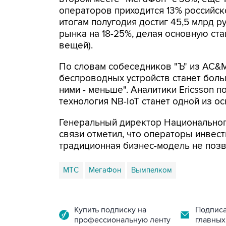
операторов приходится 13% российск
итогам полугодия достиг 45,5 млрд 
рынка на 18-25%, делая основную ста
вещей).
По словам собеседников "Ъ" из AC&M 
беспроводных устройств станет боль
ними - меньше". Аналитики Ericsson 
технология NB-IoT станет одной из о
Генеральный директор Национального
связи отметил, что операторы инвест
традиционная бизнес-модель не позв
МТС
МегаФон
Вымпелком
Купить подписку на
Подписа
профессиональную ленту
главных