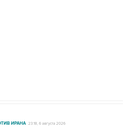
доточить в одних руках все службы
с Ираном начнутся в понедельник
ехнологии выходят на мировые рынки
НН 7725383515 Erid: F7NfYUJCUneVdTRF8PRs
А под Геленджиком выросло до шести
ОТИВ ИРАНА
23:18, 6 августа 2026