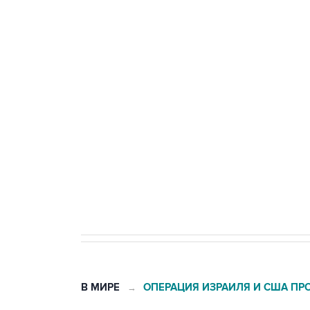
Путин сообщил о решении сосре
тыла Минобороны
Трамп заявил, что переговоры 
Как российские медицинские т
Социальная реклама, АНО «Национальные приоритеты».
И
Число погибших при атаке БПЛ
В МИРЕ
ОПЕРАЦИЯ ИЗРАИЛЯ И США ПР
→