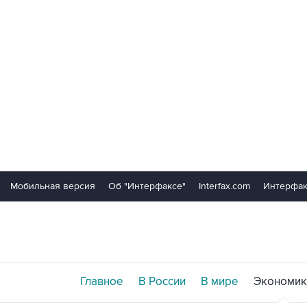
Мобильная версия
Об "Интерфаксе"
Interfax.com
Интерфак
Главное
В России
В мире
Экономик