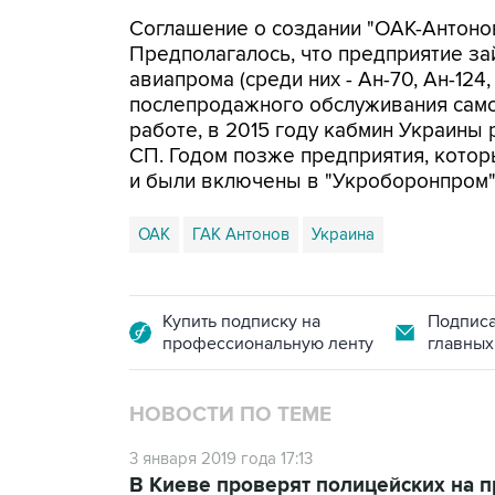
Соглашение о создании "ОАК-Антонов
Предполагалось, что предприятие з
авиапрома (среди них - Ан-70, Ан-124
послепродажного обслуживания самол
работе, в 2015 году кабмин Украины 
СП. Годом позже предприятия, котор
и были включены в "Укроборонпром",
ОАК
ГАК Антонов
Украина
Купить подписку на
Подписа
профессиональную ленту
главных
НОВОСТИ ПО ТЕМЕ
3 января 2019 года 17:13
В Киеве проверят полицейских на п