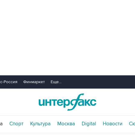
с-Россия
Финмаркет
Еще...
а
Спорт
Культура
Москва
Digital
Новости
С