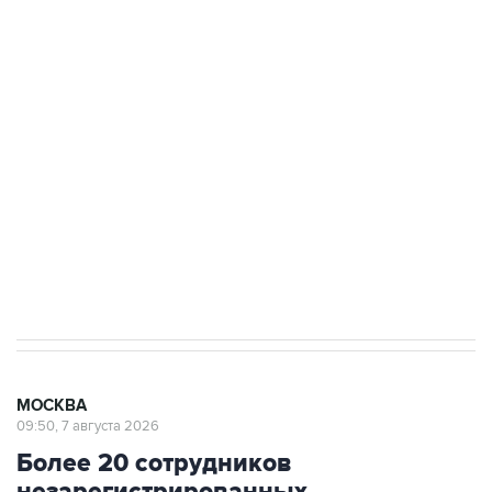
ФСБ сообщила о задержании в Приморье
подростков, готовивших теракт на объекте
Росгвардии
Беспилотные технологии и ИИ на службе у
электросетевых объектов и агрокомплексов
Социальная реклама, АНО «Национальные приоритеты».
ИНН 7725383515 Erid: F7NfYUJCUneVdwcydK6A
Аксенов сообщил о четвертом погибшем в
результате атаки ВСУ на Крым
МОСКВА
09:50, 7 августа 2026
Более 20 сотрудников