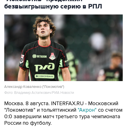
Александр Коваленко ("Локомотив")
Фото: Владимир Астапкович/РИА Новости
Москва. 8 августа. INTERFAX.RU - Московский
"Локомотив" и тольяттинский
"Акрон"
со счетом
0:0 завершили матч третьего тура чемпионата
России по футболу.
Игра прошла в Москве.