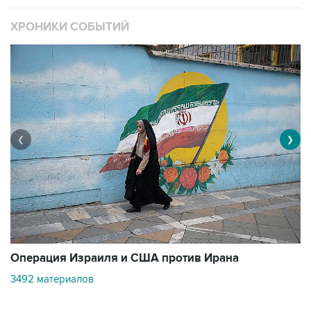
❮
❯
В
Операция Израиля и США против Ирана
1
3492 материалов