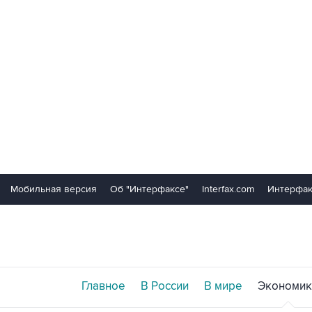
Мобильная версия
Об "Интерфаксе"
Interfax.com
Интерфак
Главное
В России
В мире
Экономик