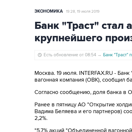
ЭКОНОМИКА
19:28, 19 июля 2019
Банк "Траст" стал
крупнейшего прои
Есть обновление от 08:54
→
Банк "Траст" 
Москва. 19 июля. INTERFAX.RU - Бан
вагонная компания (ОВК), сообщил ба
Согласно сообщению, доля банка в О
Ранее в пятницу АО "Открытие холди
Вадима Беляева и его партнеров) соо
2,2%.
"5,7% акций "Объединенной вагонной