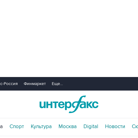
с-Россия
Финмаркет
Еще...
а
Спорт
Культура
Москва
Digital
Новости
С