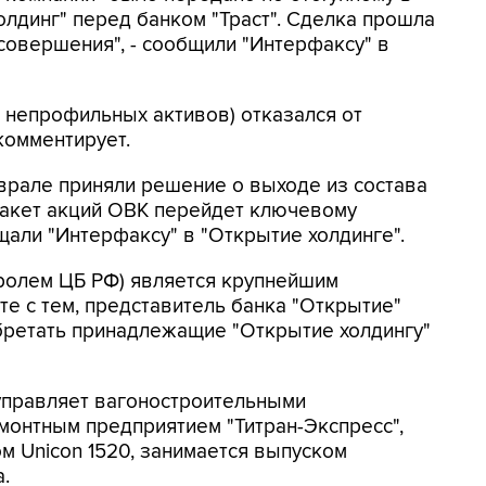
лдинг" перед банком "Траст". Сделка прошла
совершения", - сообщили "Интерфаксу" в
нк непрофильных активов) отказался от
омментирует.
врале приняли решение о выходе из состава
пакет акций ОВК перейдет ключевому
бщали "Интерфаксу" в "Открытие холдинге".
тролем ЦБ РФ) является крупнейшим
те с тем, представитель банка "Открытие"
обретать принадлежащие "Открытие холдингу"
управляет вагоностроительными
монтным предприятием "Титран-Экспресс",
 Unicon 1520, занимается выпуском
.