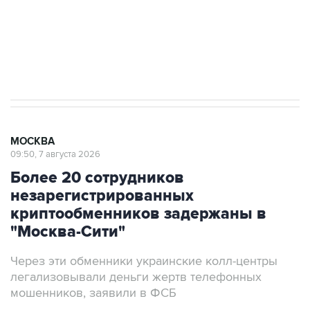
Социальная реклама, АНО «Национальные приоритеты».
ИНН 7725383515 Erid: F7NfYUJCUneVdwcydK6A
Аксенов сообщил о четвертом погибшем в
результате атаки ВСУ на Крым
МОСКВА
09:50, 7 августа 2026
Более 20 сотрудников
незарегистрированных
криптообменников задержаны в
"Москва-Сити"
Через эти обменники украинские колл-центры
легализовывали деньги жертв телефонных
мошенников, заявили в ФСБ