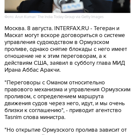
Фото: Arun Kumar/ The India Today Group via Getty Images
Москва. 8 августа. INTERFAX.RU - Тегеран и
Маскат могут вскоре договориться о системе
управления судоходством в Ормузском
проливе, однако снятие блокады с него имеет
отношение не к этим переговорам, а к
действиям США, заявил в субботу глава МИД
Ирана Аббас Аракчи.
"Переговоры с Оманом относительно
правового механизма и управления Ормузским
проливом, с определением маршрута
движения судов через него, идут, и мы очень
близки к соглашению", - приводит агентство
Tasnim слова министра.
"Но открытие Ормузского пролива зависит от