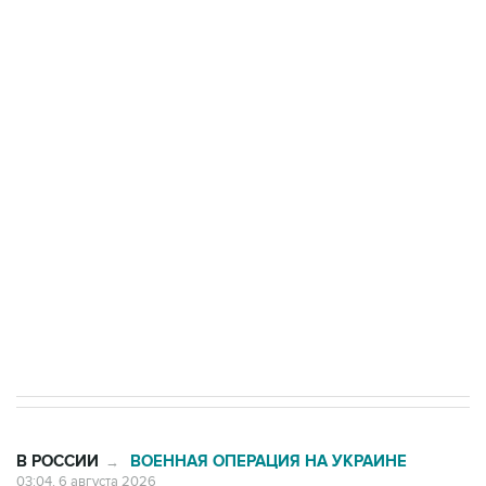
Три человека погибли, двое ранены при атаке
БПЛА на автомобиль в Удмуртии
Путин сообщил о решении сосредоточить в
одних руках все службы тыла Минобороны
Как российские медицинские технологии
выходят на мировые рынки
Социальная реклама, АНО «Национальные приоритеты».
ИНН 7725383515 Erid: F7NfYUJCUneVdTRF8PRs
Трамп заявил, что переговоры с Ираном
начнутся в понедельник
В РОССИИ
ВОЕННАЯ ОПЕРАЦИЯ НА УКРАИНЕ
→
03:04, 6 августа 2026