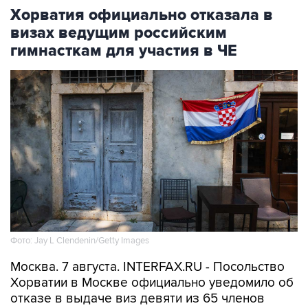
визах ведущим российским
гимнасткам для участия в ЧЕ
Фото: Jay L Clendenin/Getty Images
Москва. 7 августа. INTERFAX.RU - Посольство
Хорватии в Москве официально уведомило об
отказе в выдаче виз девяти из 65 членов
российской делегации по спортивной
гимнастике, которые должны были