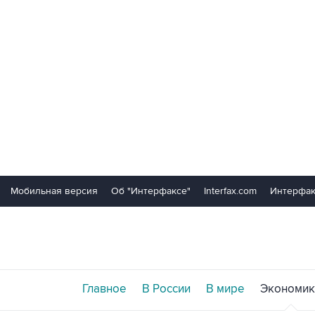
Мобильная версия
Об "Интерфаксе"
Interfax.com
Интерфак
Главное
В России
В мире
Экономик