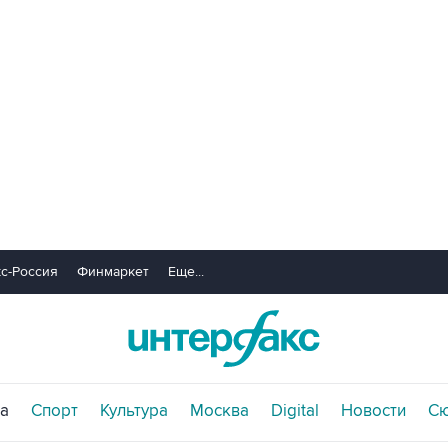
с-Россия
Финмаркет
Еще...
а
Спорт
Культура
Москва
Digital
Новости
С