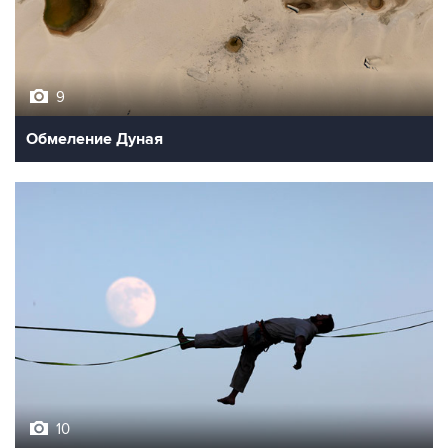
9
Обмеление Дуная
10