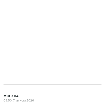
ФСБ сообщила о задержании в Приморье
подростков, готовивших теракт на объекте
Росгвардии
Беспилотные технологии и ИИ на службе у
электросетевых объектов и агрокомплексов
Социальная реклама, АНО «Национальные приоритеты».
ИНН 7725383515 Erid: F7NfYUJCUneVdwcydK6A
Аксенов сообщил о четвертом погибшем в
результате атаки ВСУ на Крым
МОСКВА
09:50, 7 августа 2026