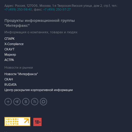
Адрес: Россия, 127006, Москва, 1-я Тверская-Ямская улица, дом 2, стр.1, тел.:
+7 (499) 250-98-40
, факс:
+7 (499) 250-97-27
Продукты информационной группы
"Интерфакс"
Информация о компаниях, товарах и людях
СПАРК
X-Compliance
СКАУТ
Маркер
АСТРА
Новости и рынки
Новости "Интерфакса"
СКАН
RUDATA
Центр раскрытия корпоративной информации