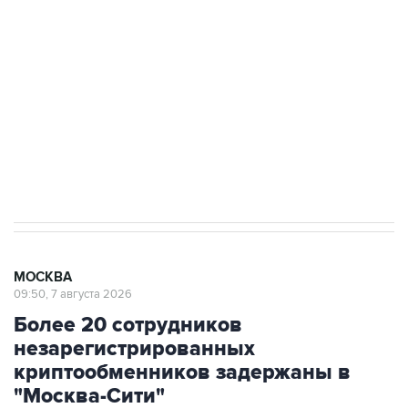
Беспилотные технологии и ИИ на службе у
электросетевых объектов и агрокомплексов
Социальная реклама, АНО «Национальные приоритеты».
ИНН 7725383515 Erid: F7NfYUJCUneVdwcydK6A
Аксенов сообщил о четвертом погибшем в
результате атаки ВСУ на Крым
МОСКВА
09:50, 7 августа 2026
Более 20 сотрудников
незарегистрированных
криптообменников задержаны в
"Москва-Сити"
Через эти обменники украинские колл-центры