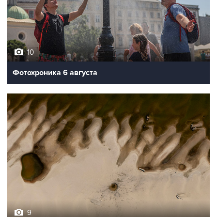
10
Фотохроника 6 августа
9
Обмеление Дуная