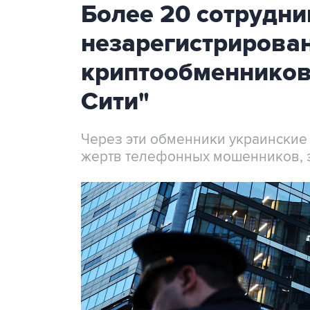
Более 20 сотрудни
незарегистрирова
криптообменников
Сити"
Через эти обменники украинские
жертв телефонных мошенников, 