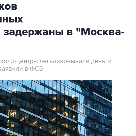
ков
нных
 задержаны в "Москва-
 колл-центры легализовывали деньги
заявили в ФСБ