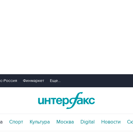
с-Россия
Финмаркет
Еще...
а
Спорт
Культура
Москва
Digital
Новости
С