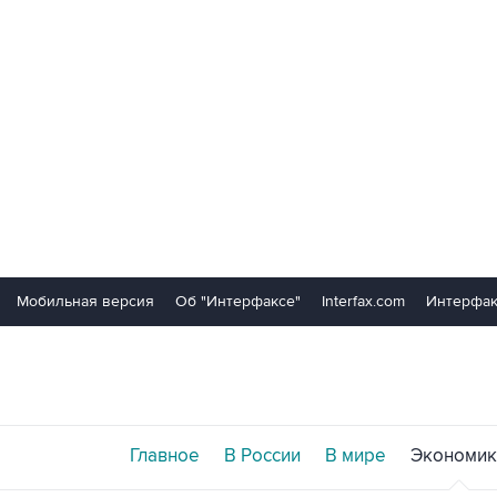
Мобильная версия
Об "Интерфаксе"
Interfax.com
Интерфак
Главное
В России
В мире
Экономик