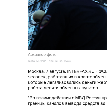
Архивное фото
Фото: Михаил Терещенко/ТАСС
Москва. 7 августа. INTERFAX.RU - Ф
человек, работавших в криптообменн
которые легализовались деньги же
работа девяти обменных пунктов.
"Во взаимодействии с МВД России п
границы каналов вывода средств за