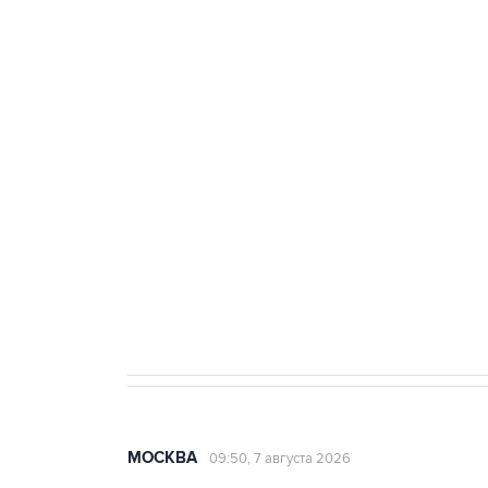
тыла Минобороны
ФСБ сообщила о задержании в 
теракт на объекте Росгвардии
Как российские медицинские т
Социальная реклама, АНО «Национальные приоритеты».
И
Аксенов сообщил о четвертом п
Крым
МОСКВА
09:50, 7 августа 2026