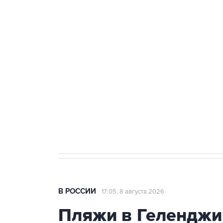
ФСБ сообщила о задержании в 
теракт на объекте Росгвардии
Беспилотные технологии и ИИ н
агрокомплексов
Социальная реклама, АНО «Национальные приоритеты».
И
Кабмин РФ разрешил до 1 июля 
бензина Евро 2, Евро 3, Евро 4
В РОССИИ
17:05, 8 августа 2026
Пляжи в Геленджи