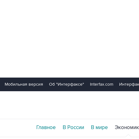
Мобильная версия
Об "Интерфаксе"
Interfax.com
Интерфак
Главное
В России
В мире
Экономик