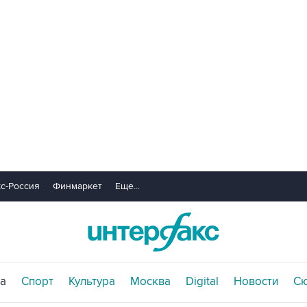
с-Россия
Финмаркет
Еще...
а
Спорт
Культура
Москва
Digital
Новости
С