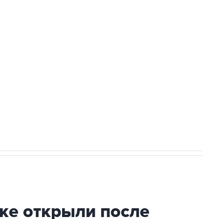
Приморье подростков, готовивших
а службе у электросетевых объектов и
НН 7725383515 Erid: F7NfYUJCUneVdwcydK6A
2027 года импорт, выпуск и обращение
ке открыли после