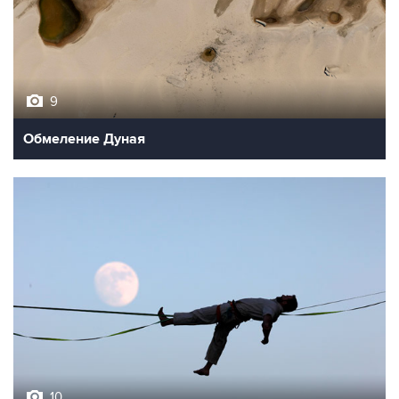
9
Обмеление Дуная
10