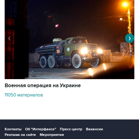
❮
❯
Военная операция на Украине
О
11050 материалов
2
Контакты
Об "Интерфаксе"
Пресс-центр
Вакансии
Реклама на сайте
Мероприятия