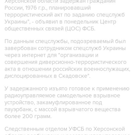
террористический акт по заданию спецслужб
Украины", - объявил в понедельник Центр
общественных связей (ЦОС) ФСБ.
По данным спецслужбы, подозреваемый был
завербован сотрудником спецслужб Украины
через интернет для "организации и
совершения диверсионно-террористического
акта в отношении российских военнослужащих,
дислоцированных в Скадовске".
У задержанного изъято готовое к применению
радиоуправляемое самодельное взрывное
устройство, закамуфлированное под
пауэрбанк, с массой взрывчатого вещества
более 200 грамм.
Следственным отделом УФСБ по Херсонской
области возбуждено и расследуется уголовное
дело по ч. 1 ст. 30, ч. 2 ст. 205 (покушение на