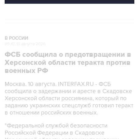
В РОССИИ
09:47, 10 августа 2026
ФСБ сообщила о предотвращении в
Херсонской области теракта против
военных РФ
Москва. 10 августа. INTERFAX.RU - ФСБ
сообщила о задержании и аресте в Скадовске
Херсонской области россиянина, который по
заданию украинских спецслужб готовил теракт
в отношении российских военных.
"Федеральной службой безопасности
Российской Федерации в Скадовске
Херсонской области задержан гражданин
России, 1976 г.р., планировавший