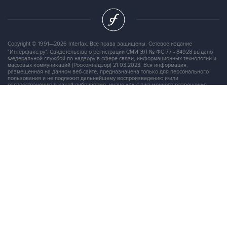
Copyright © 1991—2026 Interfax. Все права защищены. Сетевое издание
"Интерфакс.ру". Свидетельство о регистрации СМИ ЭЛ № ФС 77 - 84928 выдано
Федеральной службой по надзору в сфере связи, информационных технологий и
массовых коммуникаций (Роскомнадзор) 21.03.2023. Вся информация,
размещенная на данном веб-сайте, предназначена только для персонального
пользования и не подлежит дальнейшему воспроизведению и/или
распространению в какой-либо форме, иначе как с письменного разрешения
Интерфакса.
Сайт Interfax.ru (далее – сайт) использует файлы cookie. Продолжая работу с
сайтом, Вы соглашаетесь на сбор и последующую
обработку файлов cookie
.
Адрес: Россия, 127006, Москва, 1-я Тверская-Ямская улица, дом 2, стр.1, тел.:
+7 (499) 250-98-40
, факс:
+7 (499) 250-97-27
Продукты информационной группы
"Интерфакс"
Информация о компаниях, товарах и людях
СПАРК
X-Compliance
СКАУТ
Маркер
АСТРА
Новости и рынки
Новости "Интерфакса"
СКАН