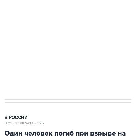
Число жертв атаки БПЛА на Белгород выросло
до пяти
Беспилотные технологии и ИИ на службе у
электросетевых объектов и агрокомплексов
Социальная реклама, АНО «Национальные приоритеты».
ИНН 7725383515 Erid: F7NfYUJCUneVdwcydK6A
Путин вывел "Шереметьево" из
стратегического списка с целью снять
препятствие для приватизации
В РОССИИ
07:10, 10 августа 2026
Один человек погиб при взрыве на