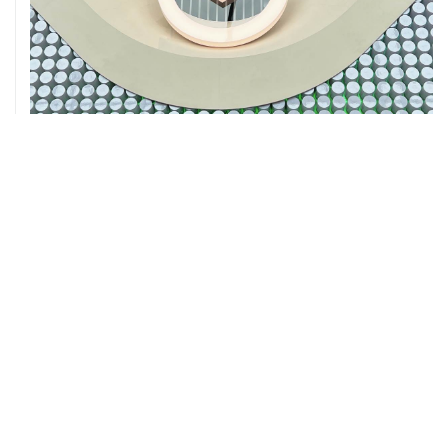
05 августа, 16:10
Неизвестность в части бюджета не позволяет ЦБ
уверенно говорить о скором допснижении ставки
05 августа, 16:02
ЦБ РФ прогнозирует ускорение годовой инфляции по
итогам сентября до 6,3%