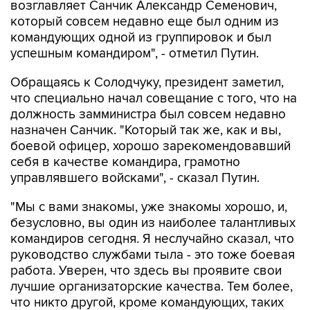
командующих одной из группировок и был
успешным командиром", - отметил Путин.
Обращаясь к Солодчуку, президент заметил,
что специально начал совещание с того, что на
должность замминистра был совсем недавно
назначен Санчик. "Который так же, как и вы,
боевой офицер, хорошо зарекомендовавший
себя в качестве командира, грамотно
управлявшего войсками", - сказал Путин.
"Мы с вами знакомы, уже знакомы хорошо, и,
безусловно, вы один из наиболее талантливых
командиров сегодня. Я неслучайно сказал, что
руководство службами тыла - это тоже боевая
работа. Уверен, что здесь вы проявите свои
лучшие организаторские качества. Тем более,
что никто другой, кроме командующих, таких
же командующих округами и группировками,
как вы, не знает лучше, что нужно войскам,