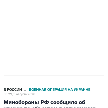
Промышленное предприятие в Самарской
области подверглось атаке БПЛА
Беспилотные технологии и ИИ на службе у
электросетевых объектов и агрокомплексов
Социальная реклама, АНО «Национальные приоритеты».
ИНН 7725383515 Erid: F7NfYUJCUneVdwcydK6A
Кабмин РФ разрешил до 1 июля 2027 года
импорт, выпуск и обращение бензина Евро 2,
Евро 3, Евро 4
В РОССИИ
ВОЕННАЯ ОПЕРАЦИЯ НА УКРАИНЕ
→
09:29, 9 августа 2026
Минобороны РФ сообщило об