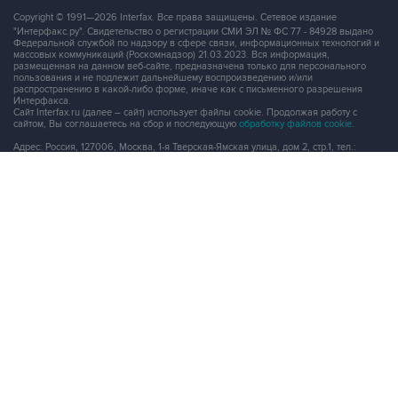
Copyright © 1991—2026 Interfax. Все права защищены. Сетевое издание
"Интерфакс.ру". Свидетельство о регистрации СМИ ЭЛ № ФС 77 - 84928 выдано
Федеральной службой по надзору в сфере связи, информационных технологий и
массовых коммуникаций (Роскомнадзор) 21.03.2023. Вся информация,
размещенная на данном веб-сайте, предназначена только для персонального
пользования и не подлежит дальнейшему воспроизведению и/или
распространению в какой-либо форме, иначе как с письменного разрешения
Интерфакса.
Сайт Interfax.ru (далее – сайт) использует файлы cookie. Продолжая работу с
сайтом, Вы соглашаетесь на сбор и последующую
обработку файлов cookie
.
Адрес: Россия, 127006, Москва, 1-я Тверская-Ямская улица, дом 2, стр.1, тел.:
+7 (499) 250-98-40
, факс:
+7 (499) 250-97-27
Продукты информационной группы
"Интерфакс"
Информация о компаниях, товарах и людях
СПАРК
X-Compliance
СКАУТ
Маркер
АСТРА
Новости и рынки
Новости "Интерфакса"
СКАН
RUDATA