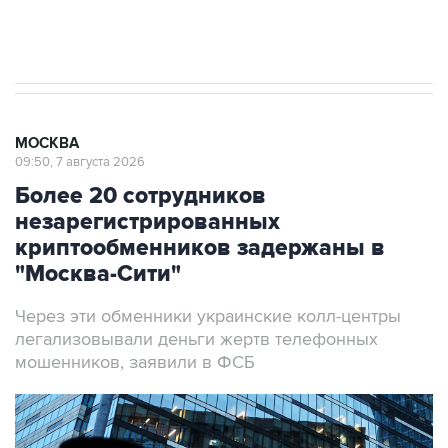
Аксенов сообщил о четвертом погибшем в
результате атаки ВСУ на Крым
МОСКВА
09:50, 7 августа 2026
Более 20 сотрудников
незарегистрированных
криптообменников задержаны в
"Москва-Сити"
Через эти обменники украинские колл-центры
легализовывали деньги жертв телефонных
мошенников, заявили в ФСБ