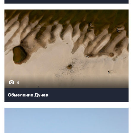
9
Обмеление Дуная