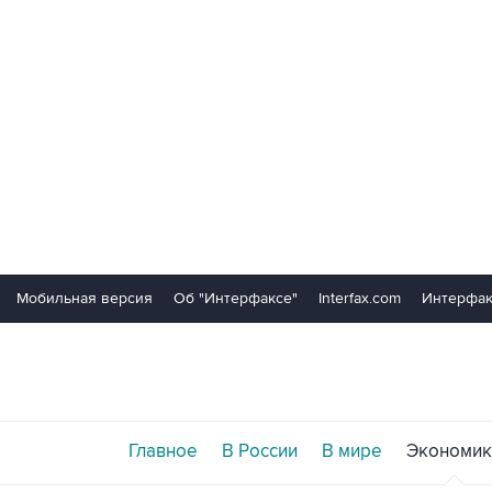
Мобильная версия
Об "Интерфаксе"
Interfax.com
Интерфак
Главное
В России
В мире
Экономик