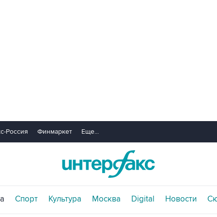
с-Россия
Финмаркет
Еще...
а
Спорт
Культура
Москва
Digital
Новости
С