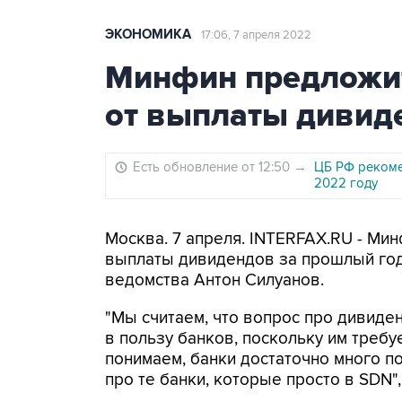
ЭКОНОМИКА
17:06, 7 апреля 2022
Минфин предложит
от выплаты дивиде
Есть обновление от 12:50
→
ЦБ РФ рекоме
2022 году
Москва. 7 апреля. INTERFAX.RU - Ми
выплаты дивидендов за прошлый год,
ведомства Антон Силуанов.
"Мы считаем, что вопрос про дивиде
в пользу банков, поскольку им требу
понимаем, банки достаточно много п
про те банки, которые просто в SDN",