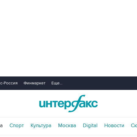
с-Россия
Финмаркет
Еще...
а
Спорт
Культура
Москва
Digital
Новости
С