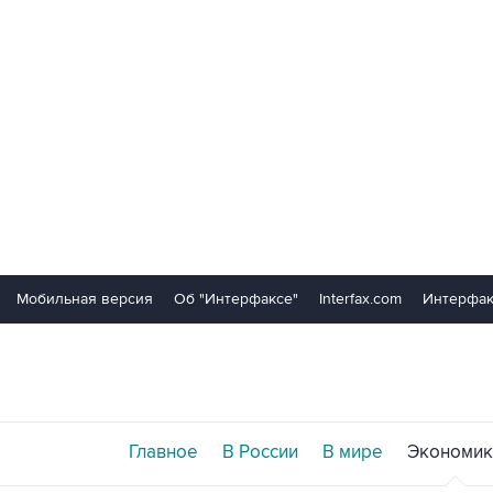
Мобильная версия
Об "Интерфаксе"
Interfax.com
Интерфак
Главное
В России
В мире
Экономик