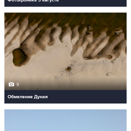
9
Обмеление Дуная