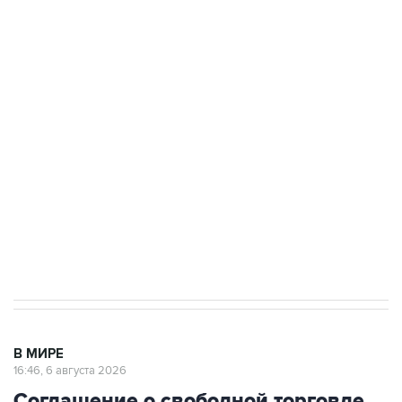
БПЛА на автомобиль в Удмуртии
Путин сообщил о решении сосредоточить в
одних руках все службы тыла Минобороны
Как российские медицинские технологии
выходят на мировые рынки
Социальная реклама, АНО «Национальные приоритеты».
ИНН 7725383515 Erid: F7NfYUJCUneVdTRF8PRs
Трамп заявил, что переговоры с Ираном
начнутся в понедельник
В МИРЕ
16:46, 6 августа 2026
Соглашение о свободной торговле