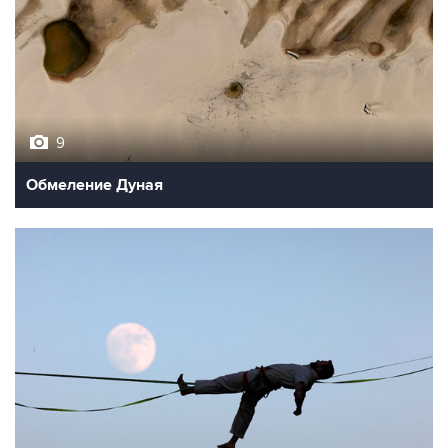
9
Обмеление Дуная