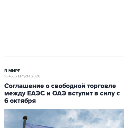
Как российские медицинские технологии
выходят на мировые рынки
Социальная реклама, АНО «Национальные приоритеты».
ИНН 7725383515 Erid: F7NfYUJCUneVdTRF8PRs
Трамп заявил, что переговоры с Ираном
начнутся в понедельник
В МИРЕ
16:46, 6 августа 2026
Соглашение о свободной торговле
между ЕАЭС и ОАЭ вступит в силу с
6 октября