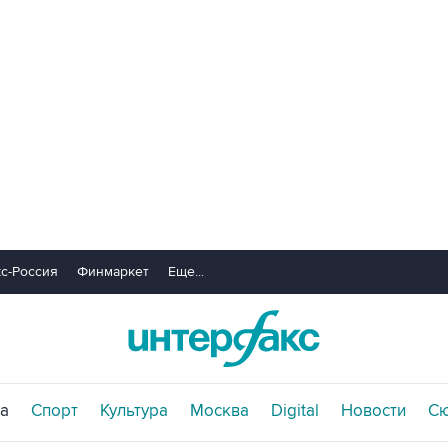
с-Россия
Финмаркет
Еще...
а
Спорт
Культура
Москва
Digital
Новости
С