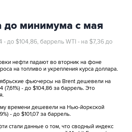
а до минимума с мая
- до $104,86, баррель WTI - на $7,36 до
ровки нефти падают во вторник на фоне
роса на топливо и укрепления курса доллара.
тябрьские фьючерсы на Brent дешевели на
 (7,61%) - до $104,86 за баррель. Это
я.
ому времени дешевели на Нью-йоркской
%) - до $101,07 за баррель.
и стали данные о том, что сводный индекс