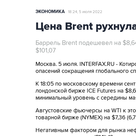
ЭКОНОМИКА
18:24, 5 июля 2022
Цена Brent рухнул
Баррель Brent подешевел на $8,64 
$101,07
Москва. 5 июля. INTERFAX.RU - Коти
опасений сокращения глобального сп
К 18:05 по московскому времени сен
лондонской бирже ICE Futures на $8,64
минимальный уровень с середины ма
Августовские фьючерсы на WTI к эт
товарной бирже (NYMEX) на $7,36 (6,79
Негативным фактором для рынка нефт