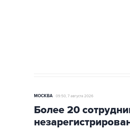
Беспилотные технологии и ИИ н
агрокомплексов
Социальная реклама, АНО «Национальные приоритеты».
И
Аксенов сообщил о четвертом п
Крым
МОСКВА
09:50, 7 августа 2026
Более 20 сотрудни
незарегистрирова