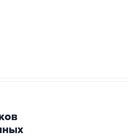
а службе у электросетевых объектов и
НН 7725383515 Erid: F7NfYUJCUneVdwcydK6A
огибшем в результате атаки ВСУ на
ков
нных