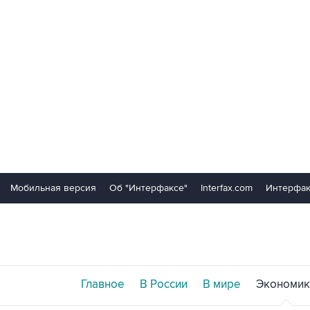
Мобильная версия
Об "Интерфаксе"
Interfax.com
Интерфак
Главное
В России
В мире
Экономик