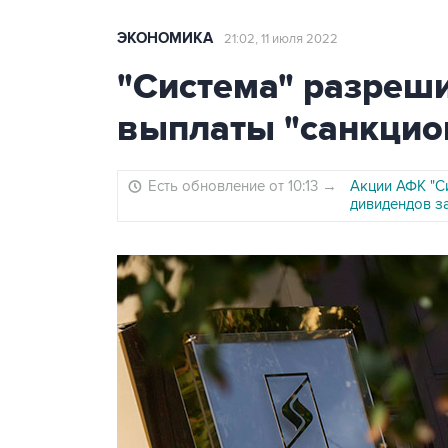
ЭКОНОМИКА
21:02, 11 июля 2022
"Система" разреш
выплаты "санкцио
Есть обновление от 10:13
→
Акции АФК "Си
дивидендов з