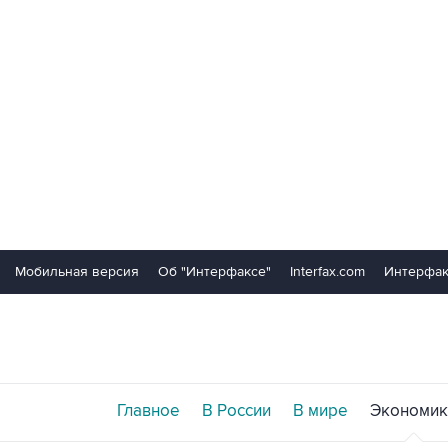
Мобильная версия
Об "Интерфаксе"
Interfax.com
Интерфак
Главное
В России
В мире
Экономик