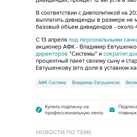
дивидендах, пройдет 12 августа в за
В соответствии с дивполитикой на 20
выплатить дивиденды в размере не м
базовый объем дивидендов - около 4
С 13 апреля
под персональными санк
акционер АФК - Владимир Евтушенко
директоров
"Системы" и
сократил д
процентный пакет своему сыну и ст
Евтушенкову (его доля в уставном ка
АФК Система
Владимир Евтушенков
Вели
Купить подписку на
Подписа
профессиональную ленту
главных
НОВОСТИ ПО ТЕМЕ