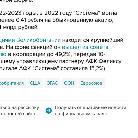
очной форме.
22-2023 годы, в 2022 году "Система" могла
енее 0,41 рубля на обыкновенную акцию,
 млрд рублей.
циями Великобритании
находится крупнейший
в. На фоне санкций он
вышел из совета
олю
в корпорации до 49,2%, передав 10-
аршему управляющему партнеру АФК Феликсу
питале АФК "Система" составила 15,2%).
кобритания
США
OFAC
ООН
Евросоюз
ться на рассылку
Получать оперативные новости
 новостей сайта
в официальном канале