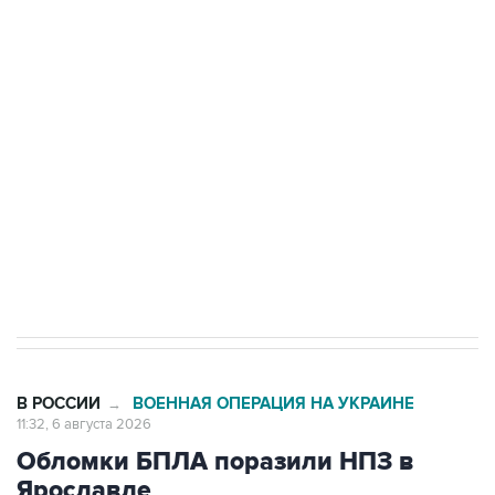
Путин сообщил о решении сосредоточить в
одних руках все службы тыла Минобороны
Как российские медицинские технологии
выходят на мировые рынки
Социальная реклама, АНО «Национальные приоритеты».
ИНН 7725383515 Erid: F7NfYUJCUneVdTRF8PRs
Трамп заявил, что переговоры с Ираном
начнутся в понедельник
В РОССИИ
ВОЕННАЯ ОПЕРАЦИЯ НА УКРАИНЕ
→
11:32, 6 августа 2026
Обломки БПЛА поразили НПЗ в
Ярославле