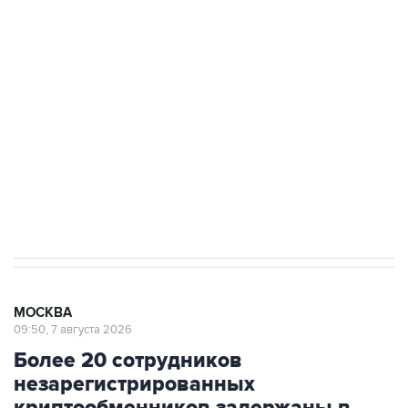
подростков, готовивших теракт на объекте
Росгвардии
Беспилотные технологии и ИИ на службе у
электросетевых объектов и агрокомплексов
Социальная реклама, АНО «Национальные приоритеты».
ИНН 7725383515 Erid: F7NfYUJCUneVdwcydK6A
Аксенов сообщил о четвертом погибшем в
результате атаки ВСУ на Крым
МОСКВА
09:50, 7 августа 2026
Более 20 сотрудников
незарегистрированных