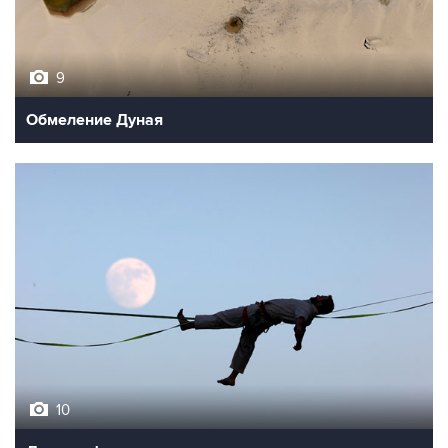
9
Обмеление Дуная
10