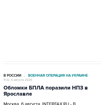
одних руках все службы тыла Минобороны
Как российские медицинские технологии
выходят на мировые рынки
Социальная реклама, АНО «Национальные приоритеты».
ИНН 7725383515 Erid: F7NfYUJCUneVdTRF8PRs
Трамп заявил, что переговоры с Ираном
начнутся в понедельник
В РОССИИ
ВОЕННАЯ ОПЕРАЦИЯ НА УКРАИНЕ
→
11:32, 6 августа 2026
Обломки БПЛА поразили НПЗ в
Ярославле
Москва. 6 августа. INTERFAX.RU - В