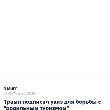
ФСБ сообщила о задержании в Приморье
подростков, готовивших теракт на объекте
Росгвардии
Как российские медицинские технологии
выходят на мировые рынки
Социальная реклама, АНО «Национальные приоритеты».
ИНН 7725383515 Erid: F7NfYUJCUneVdTRF8PRs
Аксенов сообщил о четвертом погибшем в
результате атаки ВСУ на Крым
В МИРЕ
04:45, 7 августа 2026
Трамп подписал указ для борьбы с
"родильным туризмом"