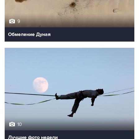
9
Обмеление Дуная
10
Лучшие фото недели