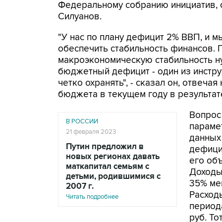
Федеральному собранию инициатив, 
Силуанов.
"У нас по плану дефицит 2% ВВП, и 
обеспечить стабильность финансов. П
макроэкономическую стабильность ну
бюджетный дефицит - один из инстру
четко охранять", - сказал он, отвеча
бюджета в текущем году в результат
Вопрос
В РОССИИ
параме
21 февраля 2023
данных
Путин предложил в
дефицит
новых регионах давать
его объ
маткапитал семьям с
Доходы 
детьми, родившимися с
35% ме
2007 г.
Расход
Читать подробнее
периода
руб. То