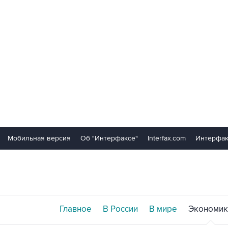
Мобильная версия
Об "Интерфаксе"
Interfax.com
Интерфак
Главное
В России
В мире
Экономик