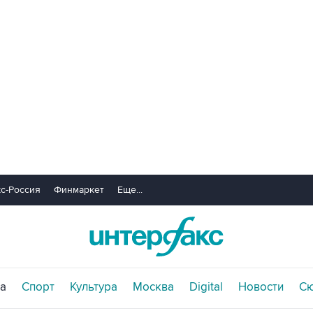
с-Россия
Финмаркет
Еще...
а
Спорт
Культура
Москва
Digital
Новости
С