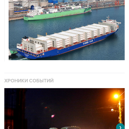
ХРОНИКИ СОБЫТИЙ
❮
❯