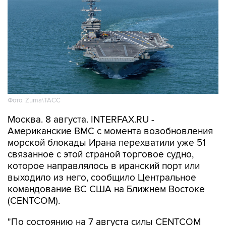
Фото: Zuma\ТАСС
Москва. 8 августа. INTERFAX.RU -
Американские ВМС с момента возобновления
морской блокады Ирана перехватили уже 51
связанное с этой страной торговое судно,
которое направлялось в иранский порт или
выходило из него, сообщило Центральное
командование ВС США на Ближнем Востоке
(CENTCOM).
"По состоянию на 7 августа силы CENTCOM
перенаправили 51 коммерческое судно,
вывели из строя два и провели досмотр еще